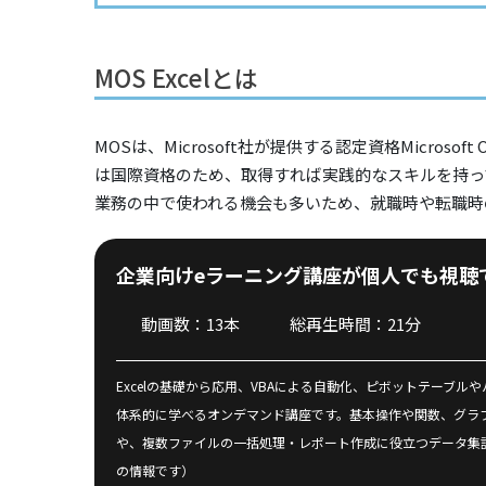
MOS Excelとは
MOSは、Microsoft社が提供する認定資格Microsoft 
は国際資格のため、取得すれば実践的なスキルを持って
業務の中で使われる機会も多いため、就職時や転職時
企業向けeラーニング講座が個人でも視聴
動画数：13本
総再生時間：21分
Excelの基礎から応用、VBAによる自動化、ピボットテーブ
体系的に学べるオンデマンド講座です。基本操作や関数、グラフ作
や、複数ファイルの一括処理・レポート作成に役立つデータ集計・加工
の情報です）