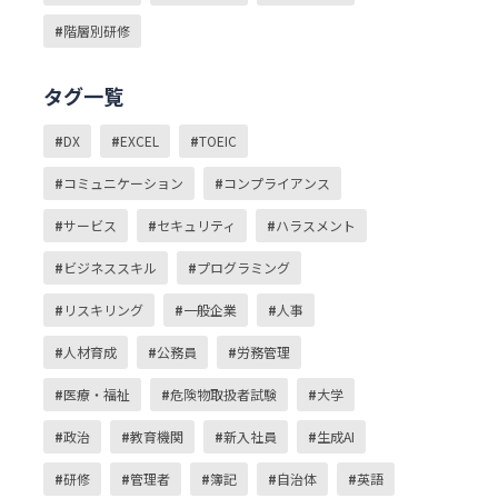
階層別研修
タグ一覧
DX
EXCEL
TOEIC
コミュニケーション
コンプライアンス
サービス
セキュリティ
ハラスメント
ビジネススキル
プログラミング
リスキリング
一般企業
人事
人材育成
公務員
労務管理
医療・福祉
危険物取扱者試験
大学
政治
教育機関
新入社員
生成AI
研修
管理者
簿記
自治体
英語