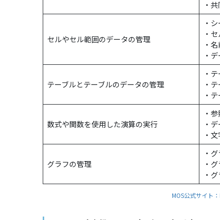
・共
・シ
・セ
セルやセル範囲のデータの管理
・名
・デ
・テ
テーブルとテーブルのデータの管理
・テ
・テ
・参
数式や関数を使用した演算の実行
・デ
・文
・グ
グラフの管理
・グ
・グ
MOS公式サイト：E