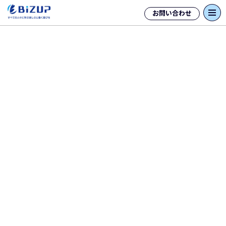
お問い合わせ
資格・試験一覧
【TOEIC・TOEFL・IELTS】違い
や難易度は？英語初心者の選び方
キャリアアップや転職のために英語学習を始
めようと思い立ったものの、「TOEIC」
「TOEFL」「IELTS」のどれを受けるべきか分
からずに立ち止まっていませんか？特に英語の
初心者にとって、それぞれの試...
続きを読む
【2026年最新】QC検定2級の試
験日程・費用と対策
製造業やサービス業で重視される「QC検定2
級」は、職場の問題解決を主導できるレベル
として高く評価される資格です。しかし、い