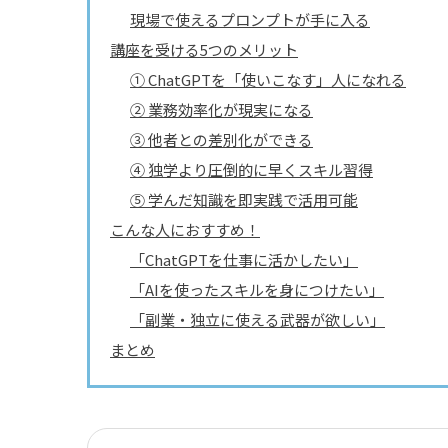
現場で使えるプロンプトが手に入る
講座を受ける5つのメリット
① ChatGPTを「使いこなす」人になれる
② 業務効率化が現実になる
③ 他者との差別化ができる
④ 独学より圧倒的に早くスキル習得
⑤ 学んだ知識を即実践で活用可能
こんな人におすすめ！
「ChatGPTを仕事に活かしたい」
「AIを使ったスキルを身につけたい」
「副業・独立に使える武器が欲しい」
まとめ