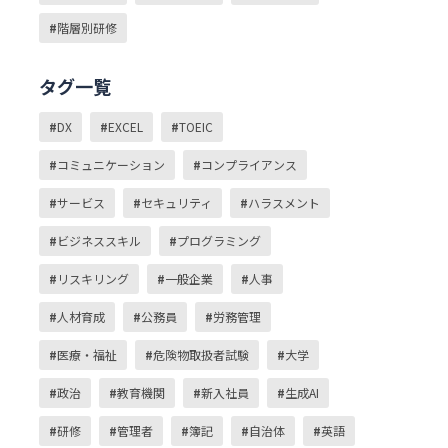
階層別研修
タグ一覧
DX
EXCEL
TOEIC
コミュニケーション
コンプライアンス
サービス
セキュリティ
ハラスメント
ビジネススキル
プログラミング
リスキリング
一般企業
人事
人材育成
公務員
労務管理
医療・福祉
危険物取扱者試験
大学
政治
教育機関
新入社員
生成AI
研修
管理者
簿記
自治体
英語