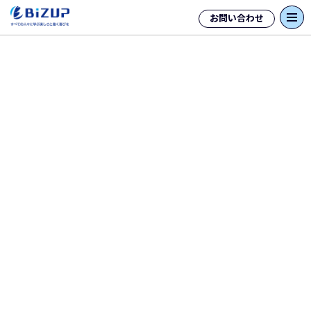
お問い合わせ
タグ「コミュニケーション」一覧
なぜ開催するの？企業向けタウン
ホールミーティングの目的や期待
できる効果を解説
「経営層と従業員の距離が遠すぎる」「社内
の風通しが悪い」といった課題を抱えていま
せんか。組織の一体感を醸成し、従業員のエ
ンゲージメントを向上させる新たな手法とし
て、タウンホールミーティングが注目されて...
続きを読む
社内wikiとは？何のために作る？
注意点や作り方を紹介
社内Wikiとは、業務マニュアルやナレッジ、社
内ルールなどを共有・蓄積するための社内専