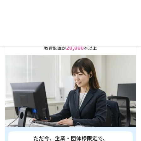
国内最大級
の
WEB研修サービス
20,000
教育動画が
本以上
ただ今、企業・団体様限定で、