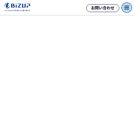
お問い合わせ
タグ「AI」一覧
【2026年6月最新】フィジカル
AI、クロードミュトス、エージェ
ントAI…AIトレンドワードまとめ
生成AIの進化が続くなかで、AIに関する新しい
言葉を目にする機会が増えています。少し前ま
では「ChatGPT」「生成AI」「プロンプト」と
いった言葉を理解していれば十分だったかも
しれません。しかし現在...
続きを読む
Copilotとは？ChatGPTや
Geminiとの違い、実務への活か
し方を解説
近年、ビジネスシーンにおける生成AIの活用は