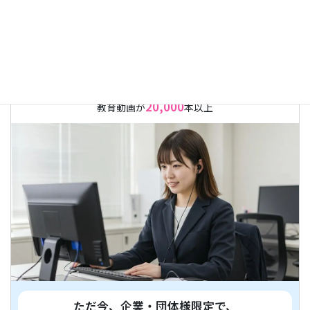
国内最大級
の
WEB研修サービス
20,000
教育動画が
本以上
ただ今、企業・団体様限定で、